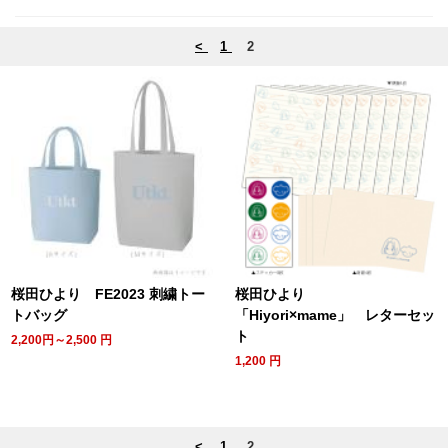
<
1
2
桜田ひより FE2023 刺繍トー
桜田ひより
トバッグ
「Hiyori×mame」 レターセッ
ト
2,200円～2,500
円
1,200
円
<
1
2