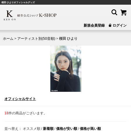
桜田 ひよりオフィシャルグッズ
新規会員登録
ログイン
ホーム
>
アーティスト別(50音順)
>
桜田 ひより
オフィシャルサイト
18
件の商品がございます。
並べ替え：
オススメ順
/
新着順
/
価格が安い順
/
価格が高い順