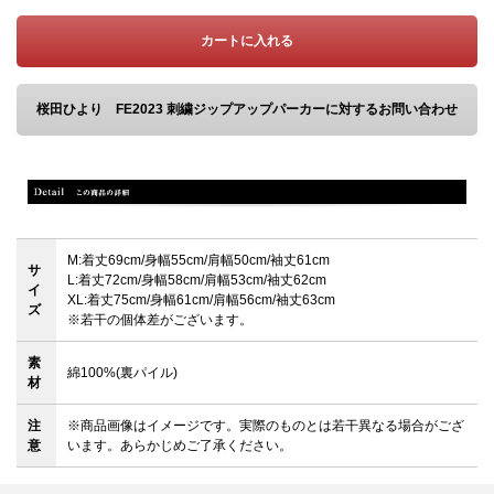
カートに入れる
桜田ひより FE2023 刺繍ジップアップパーカーに対するお問い合わせ
M:着丈69cm/身幅55cm/肩幅50cm/袖丈61cm
サ
L:着丈72cm/身幅58cm/肩幅53cm/袖丈62cm
イ
XL:着丈75cm/身幅61cm/肩幅56cm/袖丈63cm
ズ
※若干の個体差がございます。
素
綿100%(裏パイル)
材
注
※商品画像はイメージです。実際のものとは若干異なる場合がござ
意
います。あらかじめご了承ください。