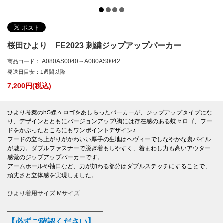
桜田ひより FE2023 刺繍ジップアップパーカー
A080AS0040～A080AS0042
商品コード：
発送日目安：1週間以降
7,200
円(税込)
ひより考案のhS蝶々ロゴをあしらったパーカーが、ジップアップタイプにな
り、デザインとともにバージョンアップ!胸には存在感のある蝶々ロゴ、フー
ドをかぶったところにもワンポイントデザイン♪
フードの立ち上がりがかわいい厚手の生地はヘヴィーでしなやかな裏パイル
が魅力。ダブルファスナーで脱ぎ着もしやすく、着まわし力も高いアウター
感覚のジップアップパーカーです。
アームホールや袖口など、力が加わる部分はダブルステッチにすることで、
頑丈さと立体感を実現しました。
ひより着用サイズ:Mサイズ
――――――――――――――――
【必ずご確認ください】