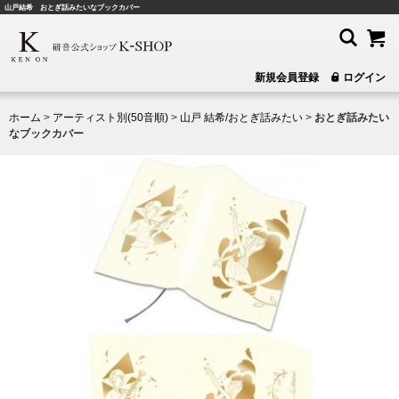
山戸結希 おとぎ話みたいなブックカバー
新規会員登録
ログイン
ホーム
>
アーティスト別(50音順)
>
山戸 結希/おとぎ話みたい
>
おとぎ話みたい
なブックカバー