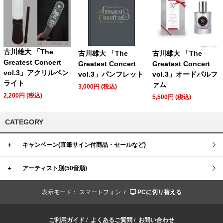
古川雄大 「The
古川雄大 「The
古川雄大 「The
Greatest Concert
Greatest Concert
Greatest Concert
vol.3」アクリルペン
vol.3」パンフレット
vol.3」オードパルフ
ライト
ァム
3,000円 (税込)
2,200円 (税込)
5,500円 (税込)
CATEGORY
＋
キャンペーン(直筆サイン付商品・セールなど)
＋
アーティスト別(50音順)
表示モード：
スマートフォン /
PCに切り替える
ご利用ガイド
/
よくあるご質問
/
お問い合わせ