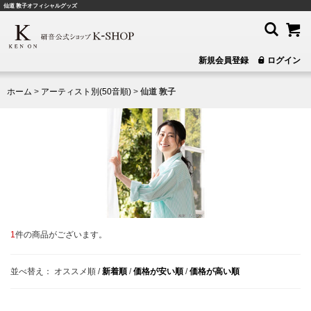
仙道 敦子オフィシャルグッズ
新規会員登録
ログイン
ホーム
>
アーティスト別(50音順)
>
仙道 敦子
1
件の商品がございます。
並べ替え：
オススメ順
/
新着順
/
価格が安い順
/
価格が高い順