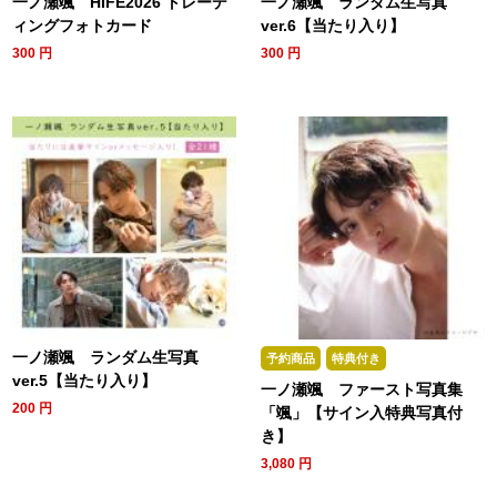
一ノ瀬颯 HIFE2026 トレーデ
一ノ瀬颯 ランダム生写真
ィングフォトカード
ver.6【当たり入り】
300
円
300
円
一ノ瀬颯 ランダム生写真
予約商品
特典付き
ver.5【当たり入り】
一ノ瀬颯 ファースト写真集
200
円
「颯」【サイン入特典写真付
き】
3,080
円