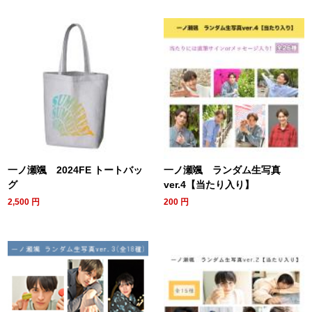
一ノ瀬颯 2024FE トートバッ
一ノ瀬颯 ランダム生写真
グ
ver.4【当たり入り】
2,500
円
200
円