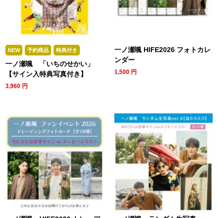
一ノ瀬颯 HIFE2026 フォトカレ
NEW
予約商品
特典付き
ンダー
一ノ瀬颯 「いちのせかい」
1,500
円
【サイン入特典写真付き】
3,960
円