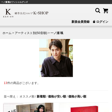
一ノ瀬 颯オフィシャルグッズ
新規会員登録
ログイン
ホーム
>
アーティスト別(50音順)
>
一ノ瀬 颯
13
件の商品がございます。
並べ替え：
オススメ順
/
新着順
/
価格が安い順
/
価格が高い順