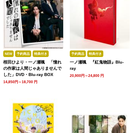
NEW
予約商品
特典付き
予約商品
特典付き
桜田ひより・一ノ瀬颯 「憧れ
一ノ瀬颯 『紅鬼物語』Blu-
の作家は人間じゃありませんで
ray
した」DVD・Blu-ray BOX
20,900円～24,800
円
14,850円～18,700
円