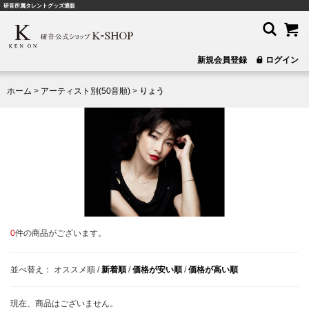
研音所属タレントグッズ通販
新規会員登録
ログイン
ホーム
>
アーティスト別(50音順)
>
りょう
0
件の商品がございます。
並べ替え：
オススメ順
/
新着順
/
価格が安い順
/
価格が高い順
現在、商品はございません。