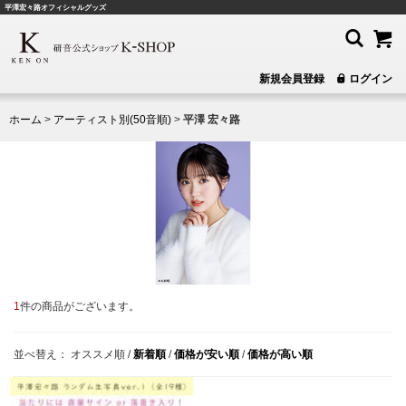
平澤宏々路オフィシャルグッズ
新規会員登録
ログイン
ホーム
>
アーティスト別(50音順)
>
平澤 宏々路
1
件の商品がございます。
並べ替え：
オススメ順
/
新着順
/
価格が安い順
/
価格が高い順