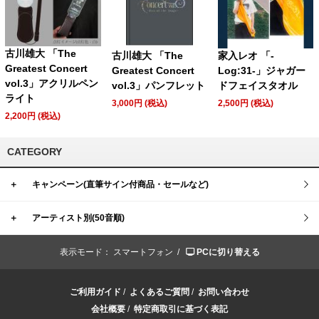
古川雄大 「The
古川雄大 「The
家入レオ 「-
Greatest Concert
Greatest Concert
Log:31-」ジャガー
vol.3」アクリルペン
vol.3」パンフレット
ドフェイスタオル
ライト
3,000円 (税込)
2,500円 (税込)
2,200円 (税込)
CATEGORY
＋
キャンペーン(直筆サイン付商品・セールなど)
＋
アーティスト別(50音順)
表示モード：
スマートフォン /
PCに切り替える
ご利用ガイド
/
よくあるご質問
/
お問い合わせ
会社概要
/
特定商取引に基づく表記