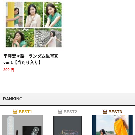
平澤宏々路 ランダム生写真
ver.1【当たり入り】
200
円
RANKING
BEST1
BEST2
BEST3