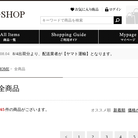
08.04
8/4出荷分より、配送業者が【ヤマト運輸】となります。
HOME
>
全商品
全商品
565
件の商品がございます。
オススメ順
新着順
価格
<
1
2
3
4
5