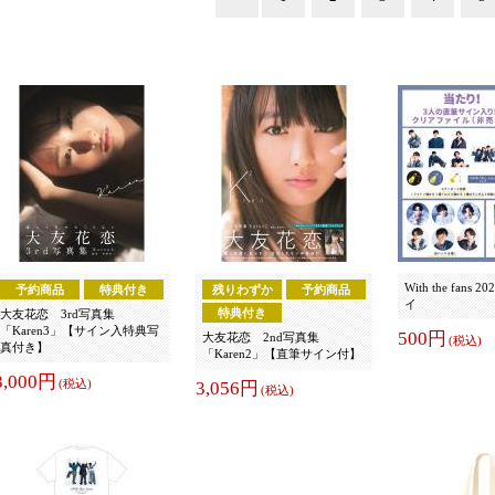
With the fans
予約商品
特典付き
残りわずか
予約商品
イ
特典付き
大友花恋 3rd写真集
「Karen3」【サイン入特典写
500円
大友花恋 2nd写真集
(税込)
真付き】
「Karen2」【直筆サイン付】
3,000円
(税込)
3,056円
(税込)