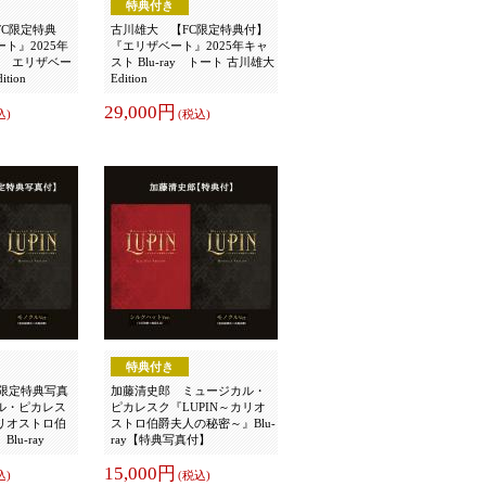
特典付き
FC限定特典
古川雄大 【FC限定特典付】
ト』2025年
『エリザベート』2025年キャ
ray エリザベー
スト Blu-ray トート 古川雄大
tion
Edition
29,000円
込)
(税込)
特典付き
C限定特典写真
加藤清史郎 ミュージカル・
ル・ピカレス
ピカレスク『LUPIN～カリオ
カリオストロ伯
ストロ伯爵夫人の秘密～』Blu-
u-ray
ray【特典写真付】
15,000円
込)
(税込)