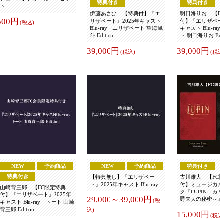
特典付き
特典付き
ト
伊藤あさひ 【特典付】『エ
明日海りお 【
500円
リザベート』2025年キャスト
付】『エリザベー
(税込)
Blu-ray エリザベート 望海風
キャスト Blu-
斗 Edition
ト 明日海りお Edi
39,000円
39,000円
(税込)
(税
NEW
予約商品
NEW
予約商品
特典付き
特典付き
【特典無し】『エリザベー
古川雄大 【F
ト』2025年キャスト Blu-ray
付】ミュージカ
山崎育三郎 【FC限定特典
ク『LUPIN～
付】『エリザベート』2025年
29,000～39,000円
爵夫人の秘密～』Bl
(税
キャスト Blu-ray トート 山崎
育三郎 Edition
込)
15,000円
(税