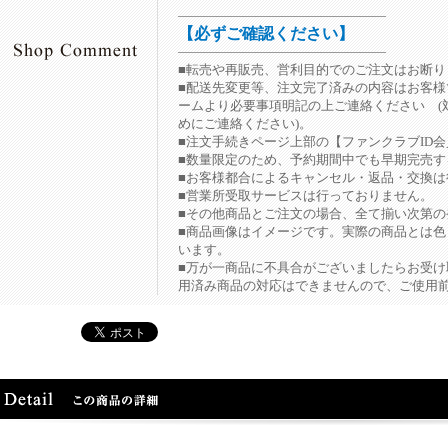
――――――――――――――――
【必ずご確認ください】
――――――――――――――――
■転売や再販売、営利目的でのご注文はお断り
■配送先変更等、注文完了済みの内容はお客
ームより必要事項明記の上ご連絡ください (
めにご連絡ください)。
■注文手続きページ上部の【ファンクラブID会
■数量限定のため、予約期間中でも早期完売す
■お客様都合によるキャンセル・返品・交換は
■営業所受取サービスは行っておりません。
■その他商品とご注文の場合、全て揃い次第の
■商品画像はイメージです。実際の商品とは
います。
■万が一商品に不具合がございましたらお受け
用済み商品の対応はできませんので、ご使用前