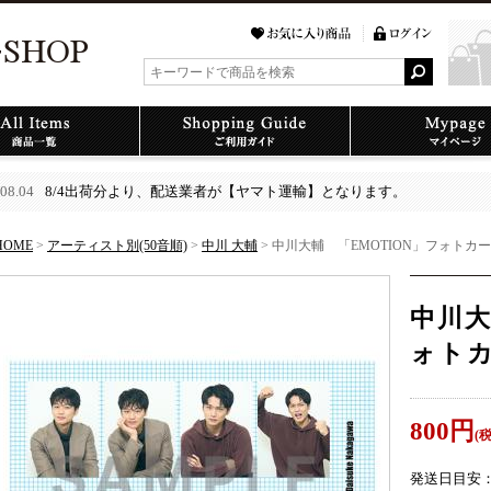
08.04
8/4出荷分より、配送業者が【ヤマト運輸】となります。
HOME
>
アーティスト別(50音順)
>
中川 大輔
> 中川大輔 「EMOTION」フォトカ
中川大
ォト
800
円
(
発送日目安