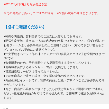
――――――――――――――――
2026年5月下旬より順次発送予定
※その他商品とあわせてご注文の場合、全て揃い次第の発送となります。
――――――――――――――――
【必ずご確認ください】
――――――――――――――――
■転売や再販売、営利目的でのご注文はお断りしております。
■配送先変更等、注文完了済みの内容はお客様では行えません。必ずお問い合
わせフォームより必要事項明記の上ご連絡ください (対応できない場合もご
ざいますのでお早めにご連絡ください)。
■注文手続きページ上部の【ファンクラブID会員入力エリア】は空欄のままで
OKです!
■数量限定のため、予約期間中でも早期完売する場合がございます。
■お客様都合によるキャンセル・返品・交換は行えません。
■営業所受取サービスは行っておりません。
■その他商品とご注文の場合、全て揃い次第の発送となります。
■商品画像はイメージです。実際の商品とは色・デザインなどが多少異なる場
合がございます。
■万が一商品に不具合がございましたらお受け取りから1週間以内にご連絡く
ださい(使用済み商品の対応はできませんので、ご使用前に確認をお願いいた
します)。