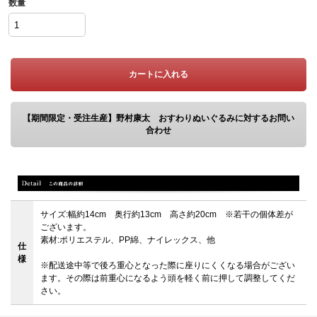
数量
カートに入れる
【期間限定・受注生産】野村康太 おすわりぬいぐるみに対するお問い
合わせ
サイズ:幅約14cm 奥行約13cm 高さ約20cm ※若干の個体差が
ございます。
素材:ポリエステル、PP綿、ナイレックス、他
仕
様
※配送途中等で後ろ重心となった際に座りにくくなる場合がござい
ます。その際は前重心になるよう頭を軽く前に押して調整してくだ
さい。