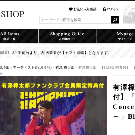
08.04
8/4出荷分より、配送業者が【ヤマト運輸】となります。
HOME
>
アーティスト別(50音順)
>
有澤 樟太郎
> 有澤樟太郎 【FC限定特典付】「10th Anni
ay
有澤樟
付】「10
Conce
～」Bl