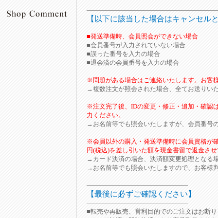
――――――――――――――――――――
【以下に該当した場合はキャンセル
――――――――――――――――――――
■発送準備時、会員照会ができない場合
■会員番号が入力されていない場合
■誤った番号を入力の場合
■退会済の会員番号を入力の場合
※問題がある場合はご連絡いたします。お客
→複数注文が照会された場合、全てお送りい
※注文完了後、IDの変更・修正・追加・確認
力ください。
→お名前等でも照会いたしますが、会員番号
※会員以外の購入・発送準備時に会員資格が確認
円(税込)を差し引いた額を現金書留で返金さ
→カード決済の場合、決済額変更処理となる
→お名前等でも照会いたしますので、お客様
――――――――――――――――
【最後に必ずご確認ください】
――――――――――――――――
■転売や再販売、営利目的でのご注文はお断り