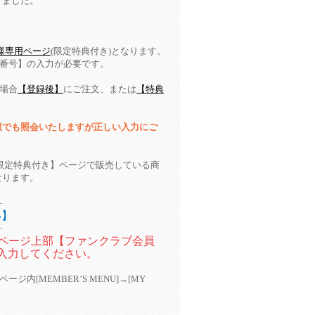
りました。
会員様専用ページ
(限定特典付き)となります。
料会員番号】の入力が必要です。
の場合
【登録後】
にご注文、または
【特典
。
報でも照会いたしますが正しい入力にご
限定特典付き】ページで販売している商
なります。
―
い】
―
]ページ上部【ファンクラブ会員
を入力してください。
ージ内[MEMBER’S MENU]→[MY