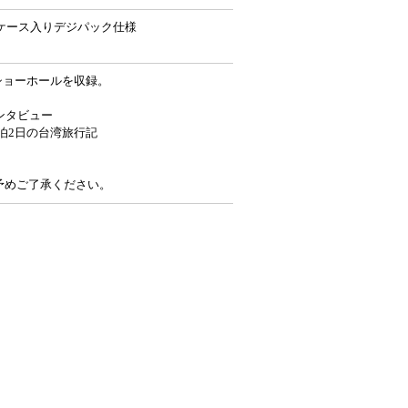
ケース入りデジパック仕様
ッショーホールを収録。
ンタビュー
泊2日の台湾旅行記
予めご了承ください。