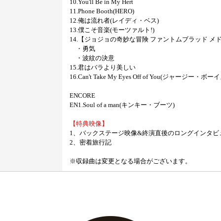
10.You'll Be in My Hert
11.Phone Booth(HERO)
12.俺は流れ者(レイディ・ベス)
13.僕こそ音楽(モーツァルト!)
14.【ジョジョの奇妙な冒険 ファントムブラッド メ
・勇気
・波紋の決意
15.君はバラより美しい
16.Can't Take My Eyes Off of You(ジャージー・ボー
ENCORE
EN1.Soul of a man(キンキー・ブーツ)
【特典映像】
1、バックステージ映像&終演直後のロングインタビ
2、密着旅行記
※収録曲は変更となる場合がございます。