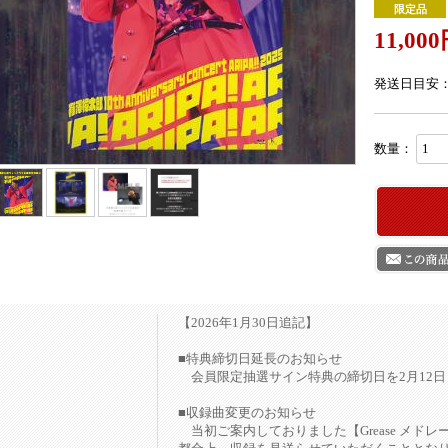
限定品
11,000
発送日目安
数量：
【2026年1月30日追記】
■特典締切日延長のお知らせ
会員限定抽選サイン特典の締切日を2月12日
■収録曲変更のお知らせ
当初ご案内しておりました【Grease メドレー】内、