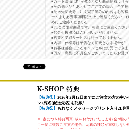
■カード決済は即時決済となり商品到着よりも
■その他商品とあわせてご注文の場合、全て揃
■配送先変更等、注文完了済みの内容はお客
ームより必要事項明記の上ご連絡ください (
めにご連絡ください)。
■FC会員限定商品です。相違にご注意くださ
■代金引換決済はご利用いただけません。
■営業所受取サービスは行っておりません。
■内容・仕様等は予告なく変更となる場合が
■お客様都合によるキャンセルはお受けできま
■万が一商品に不具合がございましたらお受け
【特典①】
2026年2月12日までにご注文の方の中
ン+宛名(配送先名)を記載!
【特典②】
もれなくメッセージプリント入り2L判写真
※1点につき特典写真1枚をお付けいたします(全2種のう
※一度に複数ご注文の場合、写真の種類が重複しない