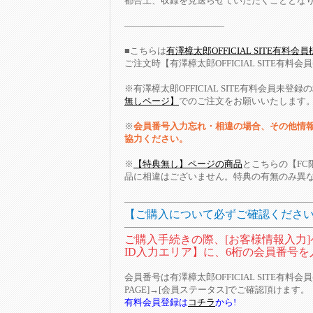
都合上、収録を見送らせていただくこととな
―――――――――――
■こちらは
有澤樟太郎OFFICIAL SITE有料
ご注文時【有澤樟太郎OFFICIAL SITE有
※有澤樟太郎OFFICIAL SITE有料会員未登録
無しページ】
でのご注文をお願いいたします
※
会員番号入力忘れ・相違の場合、その他情
協力ください。
※
【特典無し】ページの商品
とこちらの【FC
品に相違はございません。特典の有無のみ異
――――――――――――――――――――
【ご購入について必ずご確認くださ
――――――――――――――――――――
ご購入手続きの際、[お客様情報入力
ID入力エリア】に、6桁の会員番号
会員番号は有澤樟太郎OFFICIAL SITE有料会員ペ
PAGE]→[会員ステータス]でご確認頂けます。
有料会員登録は
コチラ
から!