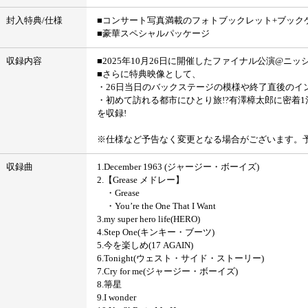
封入特典/仕様
■コンサート写真満載のフォトブックレット+ブック
■豪華スペシャルパッケージ
収録内容
■2025年10月26日に開催したファイナル公演@ニ
■さらに特典映像として、
・26日当日のバックステージの模様や終了直後のイ
・初めて訪れる都市にひとり旅!?有澤樟太郎に密着1
を収録!
※仕様など予告なく変更となる場合がございます。
収録曲
1.December 1963 (ジャージー・ボーイズ)
2.【Grease メドレー】
・Grease
・You’re the One That I Want
3.my super hero life(HERO)
4.Step One(キンキー・ブーツ)
5.今を楽しめ(17 AGAIN)
6.Tonight(ウェスト・サイド・ストーリー)
7.Cry for me(ジャージー・ボーイズ)
8.箒星
9.I wonder