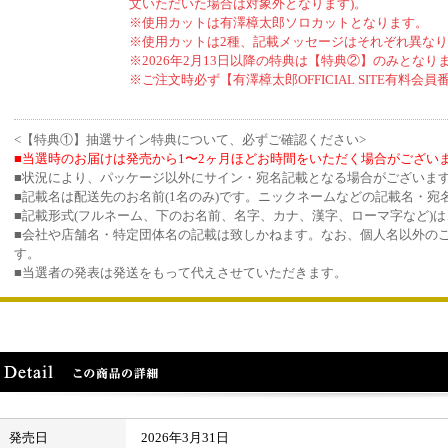
文いただいた場合は対象外となります)。
※使用カットは有澤樟太郎ソロカットとなります。
※使用カットは2種、記載メッセージはそれぞれ異な
※2026年2月13日以降の特典は【特典②】のみとなり
※ご注文時必ず【有澤樟太郎OFFICIAL SITE有料
<【特典①】抽選サイン特典について、必ずご確認ください>
■当選時のお届けは発売から1〜2ヶ月ほどお時間をいただく場合がござい
■状況により、パッケージ以外にサイン・宛名記載となる場合がございま
■記載名は配送先のお名前(1名のみ)です。ニックネームなどの記載名・
■記載形式(フルネーム、下のお名前、名字、カナ、漢字、ローマ字など)
■会社や店舗名・特定団体名の記載は致しかねます。なお、個人名以外の
す。
■当選者の発表は発送をもって代えさせていただきます。
発売日
2026年3月31日