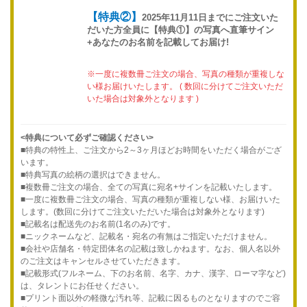
【特典②】
2025年11月11日までにご注文いた
だいた方全員に【特典①】の写真へ直筆サイン
+あなたのお名前を記載してお届け!
※一度に複数冊ご注文の場合、写真の種類が重複しな
い様お届けいたします。 ( 数回に分けてご注文いただ
いた場合は対象外となります )
<特典について必ずご確認ください>
■特典の特性上、ご注文から2～3ヶ月ほどお時間をいただく場合がござ
います。
■特典写真の絵柄の選択はできません。
■複数冊ご注文の場合、全ての写真に宛名+サインを記載いたします。
■一度に複数冊ご注文の場合、写真の種類が重複しない様、お届けいた
します。(数回に分けてご注文いただいた場合は対象外となります)
■記載名は配送先のお名前(1名のみ)です。
■ニックネームなど、記載名・宛名の有無はご指定いただけません。
■会社や店舗名・特定団体名の記載は致しかねます。なお、個人名以外
のご注文はキャンセルさせていただきます。
■記載形式(フルネーム、下のお名前、名字、カナ、漢字、ローマ字など)
は、タレントにお任せください。
■プリント面以外の軽微な汚れ等、記載に因るものとなりますのでご容