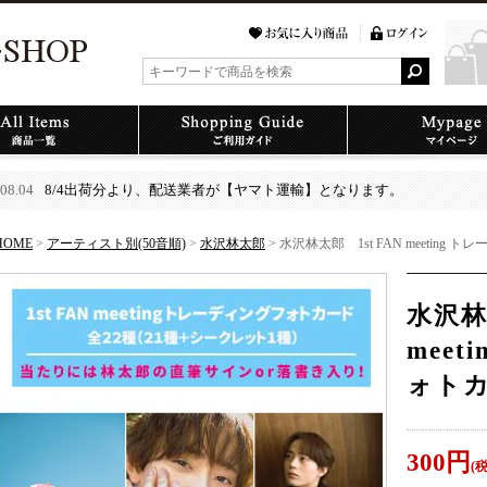
08.04
8/4出荷分より、配送業者が【ヤマト運輸】となります。
HOME
>
アーティスト別(50音順)
>
水沢林太郎
> 水沢林太郎 1st FAN meeting
水沢林
mee
ォト
300
円
(