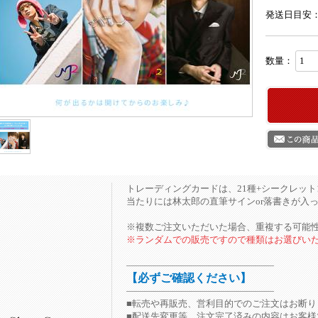
発送日目安
数量：
トレーディングカードは、21種+シークレット
当たりには林太郎の直筆サインor落書きが入っ
※複数ご注文いただいた場合、重複する可能
※ランダムでの販売ですので種類はお選びい
――――――――――――――――
【必ずご確認ください】
――――――――――――――――
■転売や再販売、営利目的でのご注文はお断り
■配送先変更等、注文完了済みの内容はお客