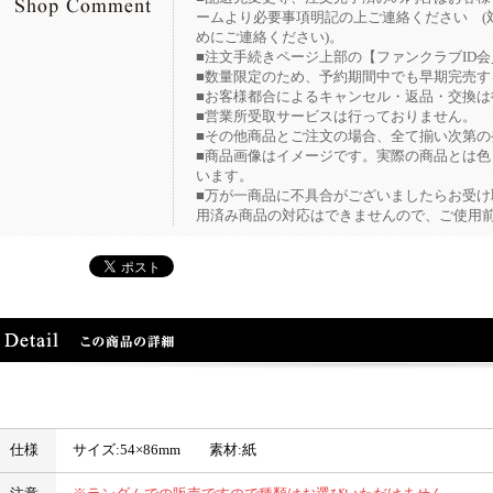
ームより必要事項明記の上ご連絡ください (
めにご連絡ください)。
■注文手続きページ上部の【ファンクラブID会
■数量限定のため、予約期間中でも早期完売す
■お客様都合によるキャンセル・返品・交換は
■営業所受取サービスは行っておりません。
■その他商品とご注文の場合、全て揃い次第の
■商品画像はイメージです。実際の商品とは
います。
■万が一商品に不具合がございましたらお受け
用済み商品の対応はできませんので、ご使用前
仕様
サイズ:54×86mm 素材:紙