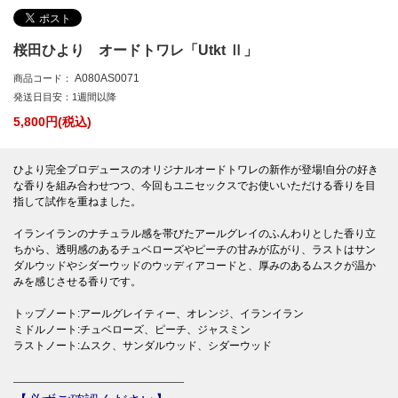
桜田ひより オードトワレ「Utkt Ⅱ」
A080AS0071
商品コード：
発送日目安：1週間以降
5,800
円(税込)
ひより完全プロデュースのオリジナルオードトワレの新作が登場!自分の好き
な香りを組み合わせつつ、今回もユニセックスでお使いいただける香りを目
指して試作を重ねました。
イランイランのナチュラル感を帯びたアールグレイのふんわりとした香り立
ちから、透明感のあるチュベローズやピーチの甘みが広がり、ラストはサン
ダルウッドやシダーウッドのウッディアコードと、厚みのあるムスクが温か
みを感じさせる香りです。
トップノート:アールグレイティー、オレンジ、イランイラン
ミドルノート:チュベローズ、ピーチ、ジャスミン
ラストノート:ムスク、サンダルウッド、シダーウッド
――――――――――――――――