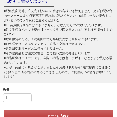
【必ずご確認ください】
――――――――――――――――
■配送先変更等、注文完了済みの内容はお客様では行えません。必ずお問い合
わせフォームより必要事項明記の上ご連絡ください (対応できない場合もご
ざいますのでお早めにご連絡ください)。
■FC会員限定商品ではございません。どなたでもご注文いただけます。
■注文手続きページ上部の【ファンクラブID会員入力エリア】は空欄のままで
OKです!
■数量限定のため、予約期間中でも早期完売する場合がございます。
■お客様都合によるキャンセル・返品・交換は行えません。
■営業所受取サービスは行っておりません。
■その他商品とご注文の場合、全て揃い次第の発送となります。
■商品画像はイメージです。実際の商品とは色・デザインなどが多少異なる場
合がございます。
■万が一商品に不具合がございましたらお受け取りから1週間以内にご連絡く
ださい(使用済み商品の対応はできませんので、ご使用前に確認をお願いいた
します)。
数量
カートに入れる