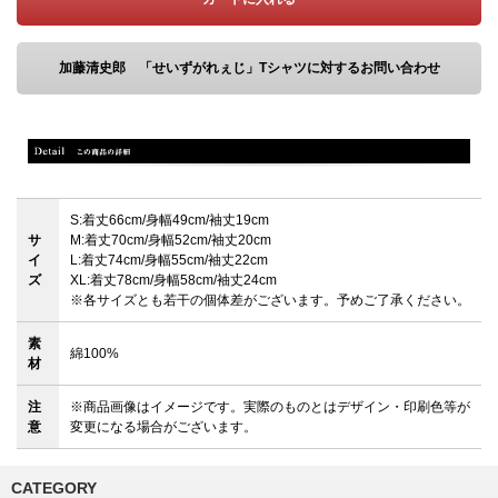
加藤清史郎 「せいずがれぇじ」Tシャツに対するお問い合わせ
S:着丈66cm/身幅49cm/袖丈19cm
サ
M:着丈70cm/身幅52cm/袖丈20cm
イ
L:着丈74cm/身幅55cm/袖丈22cm
ズ
XL:着丈78cm/身幅58cm/袖丈24cm
※各サイズとも若干の個体差がございます。予めご了承ください。
素
綿100%
材
注
※商品画像はイメージです。実際のものとはデザイン・印刷色等が
意
変更になる場合がございます。
CATEGORY