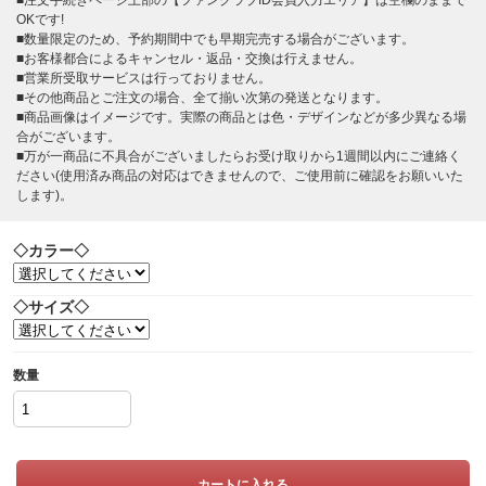
■注文手続きページ上部の【ファンクラブID会員入力エリア】は空欄のままで
OKです!
■数量限定のため、予約期間中でも早期完売する場合がございます。
■お客様都合によるキャンセル・返品・交換は行えません。
■営業所受取サービスは行っておりません。
■その他商品とご注文の場合、全て揃い次第の発送となります。
■商品画像はイメージです。実際の商品とは色・デザインなどが多少異なる場
合がございます。
■万が一商品に不具合がございましたらお受け取りから1週間以内にご連絡く
ださい(使用済み商品の対応はできませんので、ご使用前に確認をお願いいた
します)。
◇カラー◇
◇サイズ◇
数量
カートに入れる