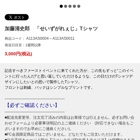
加藤清史郎 「せいずがれぇじ」Tシャツ
A113AS0004～A113AS0011
商品コード：
発送日目安：1週間以降
3,000
円(税込)
記念すべきファーストイベントに来てくれた方が、この先もずっと“このイベ
ントに行ったんだ!”と思い返していただけるような、この日だけのTシャツデ
ザインにしたいとの思いで製作したTシャツ。
フロントは刺繍、バックはシンプルなプリントです。
――――――――――――――――
【必ずご確認ください】
――――――――――――――――
■配送先変更等、注文完了済みの内容はお客様では行えません。必ずお問い合
わせフォームより必要事項明記の上ご連絡ください (対応できない場合もご
ざいますのでお早めにご連絡ください)。
■FC会員限定商品ではございません。どなたでもご注文いただけます。