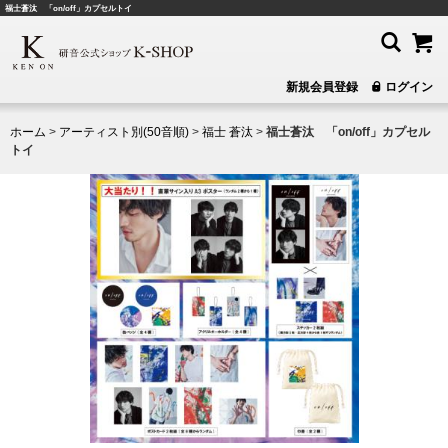
福士蒼汰 「on/off」カプセルトイ
新規会員登録
ログイン
ホーム
>
アーティスト別(50音順)
>
福士 蒼汰
>
福士蒼汰 「on/off」カプセル
トイ