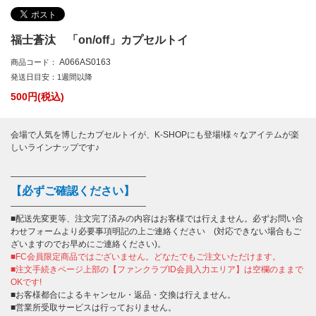
福士蒼汰 「on/off」カプセルトイ
A066AS0163
商品コード：
発送日目安：1週間以降
500
円(税込)
会場で人気を博したカプセルトイが、K-SHOPにも登場!様々なアイテムが楽
しいラインナップです♪
――――――――――――――――
【必ずご確認ください】
――――――――――――――――
■配送先変更等、注文完了済みの内容はお客様では行えません。必ずお問い合
わせフォームより必要事項明記の上ご連絡ください (対応できない場合もご
ざいますのでお早めにご連絡ください)。
■FC会員限定商品ではございません。どなたでもご注文いただけます。
■注文手続きページ上部の【ファンクラブID会員入力エリア】は空欄のままで
OKです!
■お客様都合によるキャンセル・返品・交換は行えません。
■営業所受取サービスは行っておりません。