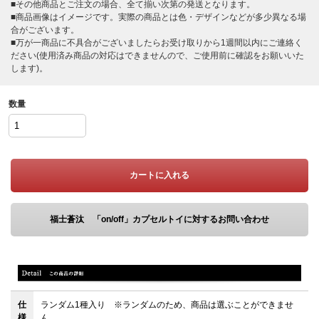
■その他商品とご注文の場合、全て揃い次第の発送となります。
■商品画像はイメージです。実際の商品とは色・デザインなどが多少異なる場
合がございます。
■万が一商品に不具合がございましたらお受け取りから1週間以内にご連絡く
ださい(使用済み商品の対応はできませんので、ご使用前に確認をお願いいた
します)。
数量
カートに入れる
福士蒼汰 「on/off」カプセルトイに対するお問い合わせ
仕
ランダム1種入り ※ランダムのため、商品は選ぶことができませ
様
ん。