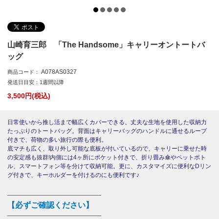
山崎育三郎 「The Handsome」キャリーオントートバ
ッグ
A078AS0327
商品コード：
発送日目安：1週間以降
3,500
円(税込)
日常使いから推し活まで幅広くカバーできる、丈夫な生地を使用した収納力
たっぷりのトートバッグ。背面はキャリーバッグのハンドルに通せるループ
付きで、荷物の多い旅行の際も便利。
底マチも広く、取り外し可能な底板が付いているので、キャリーに乗せた時
の安定感も抜群!内側には4ヶ所にポケット付きで、折り畳み傘やペットボト
ル、スマートフォン等を分けて収納可能。更に、カスタマイズに便利なDリン
グ付きで、キーホルダーを付けるのにも便利です♪
――――――――――――――――
【必ずご確認ください】
――――――――――――――――