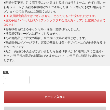
■配送先変更等、注文完了済みの内容はお客様では行えません。必ずお問い合
わせフォームより必要事項明記の上ご連絡ください (対応できない場合もご
ざいますのでお早めにご連絡ください)。
■FC会員限定商品ではございません。どなたでもご注文いただけます。
■注文手続きページ上部の【ファンクラブID会員入力エリア】は空欄のままで
OKです!
■お客様都合によるキャンセル・返品・交換は行えません。
■営業所受取サービスは行っておりません。
■その他商品とご注文の場合、全て揃い次第の発送となります。
■商品画像はイメージです。実際の商品とは色・デザインなどが多少異なる場
合がございます。
■万が一商品に不具合がございましたらお受け取りから1週間以内にご連絡く
ださい(使用済み商品の対応はできませんので、ご使用前に確認をお願いいた
します)。
数量
カートに入れる