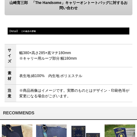
山崎育三郎 「The Handsome」キャリーオントートバッグに対するお
問い合わせ
サ
幅380×高さ285×底マチ180mm
イ
※キャリー用ループ部分:幅180mm
ズ
素
表生地:綿100% 内生地:ポリエステル
材
注
※商品画像はイメージです。実際のものとはデザイン・印刷色等が
意
変更になる場合がございます。
RECOMMENDS