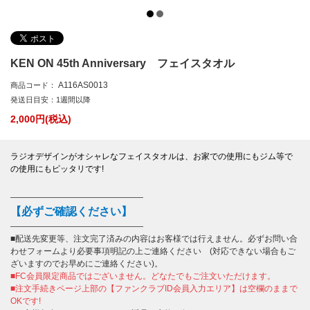
KEN ON 45th Anniversary フェイスタオル
A116AS0013
商品コード：
発送日目安：1週間以降
2,000
円(税込)
ラジオデザインがオシャレなフェイスタオルは、お家での使用にもジム等で
の使用にもピッタリです!
――――――――――――――――
【必ずご確認ください】
――――――――――――――――
■配送先変更等、注文完了済みの内容はお客様では行えません。必ずお問い合
わせフォームより必要事項明記の上ご連絡ください (対応できない場合もご
ざいますのでお早めにご連絡ください)。
■FC会員限定商品ではございません。どなたでもご注文いただけます。
■注文手続きページ上部の【ファンクラブID会員入力エリア】は空欄のままで
OKです!