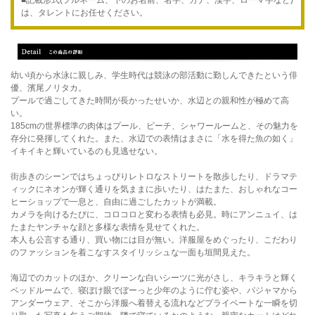
■記載形式(フルネーム、下のお名前、名字、カナ、漢字、ローマ字など)
は、タレントにお任せください。
幼い頃から水泳に親しみ、学生時代は競泳の部活動に勤しんできたという俳
優、濱尾ノリタカ。
プールで過ごしてきた時間が長かったせいか、水辺との親和性が極めて高
い。
185cmの世界標準の肉体はプール、ビーチ、シャワールームと、その魅力を
存分に発揮してくれた。また、水辺での表情はまさに「水を得た魚の如く」
イキイキと輝いているのも見逃せない。
街歩きのシーンではちょっぴりレトロなストリートを散歩したり、ドラマテ
ィックにネオンが輝く通りを気ままに歩いたり、はたまた、おしゃれなコー
ヒーショップで一息と、自由に過ごしたカットが満載。
カメラを向けるたびに、コロコロと変わる表情も必見。時にアンニュイ、は
たまたヤンチャな顔と多様な表情を見せてくれた。
本人も公言する通り、買い物には目が無い。洋服屋をめぐったり、こだわり
のファッションを着こなすスタイリッシュな一面も垣間見えた。
海辺でのカットのほか、クリーンな白いシーツに光がさし、キラキラと輝く
ベッドルームで、寝ぼけ眼でぼーっと少年のように佇む姿や、パジャマから
アンダーウェア、そこから洋服へ着替える流れなどプライベートな一瞬を切