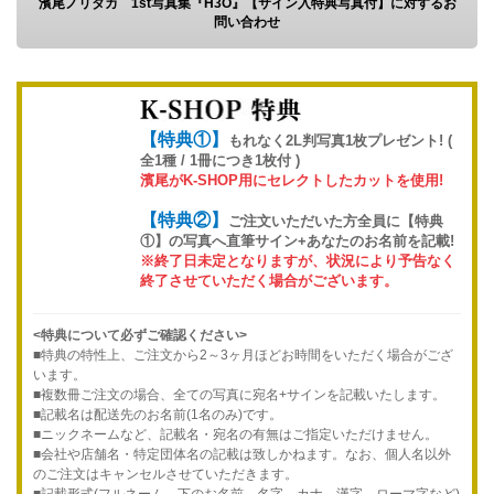
濱尾ノリタカ 1st写真集『H3O』【サイン入特典写真付】に対するお
問い合わせ
【特典①】
もれなく2L判写真1枚プレゼント! (
全1種 / 1冊につき1枚付 )
濱尾がK-SHOP用にセレクトしたカットを使用!
【特典②】
ご注文いただいた方全員に【特典
①】の写真へ直筆サイン+あなたのお名前を記載!
※終了日未定となりますが、状況により予告なく
終了させていただく場合がございます。
<特典について必ずご確認ください>
■特典の特性上、ご注文から2～3ヶ月ほどお時間をいただく場合がござ
います。
■複数冊ご注文の場合、全ての写真に宛名+サインを記載いたします。
■記載名は配送先のお名前(1名のみ)です。
■ニックネームなど、記載名・宛名の有無はご指定いただけません。
■会社や店舗名・特定団体名の記載は致しかねます。なお、個人名以外
のご注文はキャンセルさせていただきます。