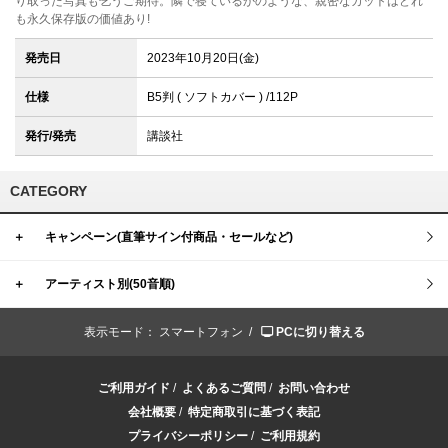
り取った写真も乞うご期待。隣で寝ているかのような、親密なカットはどれ
も永久保存版の価値あり!
発売日
2023年10月20日(金)
仕様
B5判 ( ソフトカバー ) /112P
発行/発売
講談社
CATEGORY
＋
キャンペーン(直筆サイン付商品・セールなど)
＋
アーティスト別(50音順)
表示モード：
スマートフォン /
PCに切り替える
ご利用ガイド
/
よくあるご質問
/
お問い合わせ
会社概要
/
特定商取引に基づく表記
プライバシーポリシー
/
ご利用規約