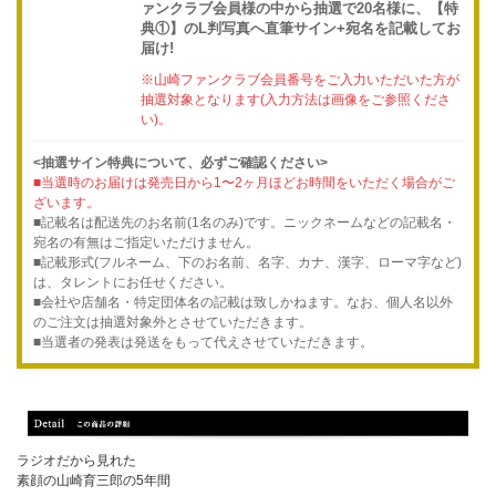
ァンクラブ会員様の中から抽選で20名様に、【特
典①】のL判写真へ直筆サイン+宛名を記載してお
届け!
※山崎ファンクラブ会員番号をご入力いただいた方が
抽選対象となります(入力方法は画像をご参照くださ
い)。
<抽選サイン特典について、必ずご確認ください>
■当選時のお届けは発売日から1〜2ヶ月ほどお時間をいただく場合がご
ざいます。
■記載名は配送先のお名前(1名のみ)です。ニックネームなどの記載名・
宛名の有無はご指定いただけません。
■記載形式(フルネーム、下のお名前、名字、カナ、漢字、ローマ字など)
は、タレントにお任せください。
■会社や店舗名・特定団体名の記載は致しかねます。なお、個人名以外
のご注文は抽選対象外とさせていただきます。
■当選者の発表は発送をもって代えさせていただきます。
ラジオだから見れた
素顔の山崎育三郎の5年間