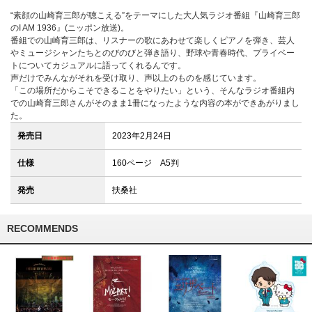
“素顔の山崎育三郎が聴こえる”をテーマにした大人気ラジオ番組『山崎育三郎
のI AM 1936』(ニッポン放送)。
番組での山崎育三郎は、リスナーの歌にあわせて楽しくピアノを弾き、芸人
やミュージシャンたちとのびのびと弾き語り、野球や青春時代、プライベー
トについてカジュアルに語ってくれるんです。
声だけでみんながそれを受け取り、声以上のものを感じています。
「この場所だからこそできることをやりたい」という、そんなラジオ番組内
での山崎育三郎さんがそのまま1冊になったような内容の本ができあがりまし
た。
発売日
2023年2月24日
仕様
160ページ A5判
発売
扶桑社
RECOMMENDS