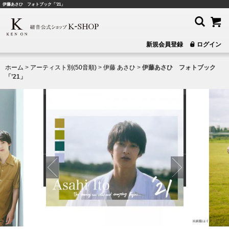
伊藤あさひ フォトブック「’21」
CATEGORY
＋
キャンペーン(直筆サイン付商品・セールなど)
新規会員登録
ログイン
＋
アーティスト別(50音順)
ホーム
>
アーティスト別(50音順)
>
伊藤 あさひ
>
伊藤あさひ フォトブック
「’21」
表示モード：
スマートフォン /
PCに切り替える
ご利用ガイド
/
よくあるご質問
/
お問い合わせ
会社概要
/
特定商取引に基づく表記
プライバシーポリシー
/
ご利用規約
Copyright © 研音公式ショップK‐SHOP All rights reserved.