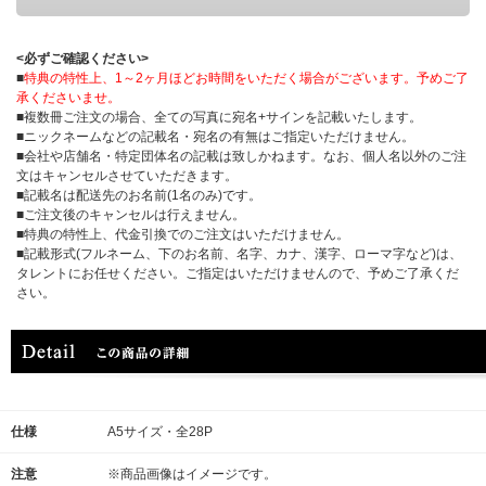
<必ずご確認ください>
■
特典の特性上、1～2ヶ月ほどお時間をいただく場合がございます。予めご了
承くださいませ。
■複数冊ご注文の場合、全ての写真に宛名+サインを記載いたします。
■ニックネームなどの記載名・宛名の有無はご指定いただけません。
■会社や店舗名・特定団体名の記載は致しかねます。なお、個人名以外のご注
文はキャンセルさせていただきます。
■記載名は配送先のお名前(1名のみ)です。
■ご注文後のキャンセルは行えません。
■特典の特性上、代金引換でのご注文はいただけません。
■記載形式(フルネーム、下のお名前、名字、カナ、漢字、ローマ字など)は、
タレントにお任せください。ご指定はいただけませんので、予めご了承くだ
さい。
仕様
A5サイズ・全28P
注意
※商品画像はイメージです。