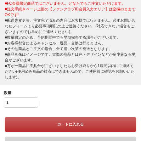
■FC会員限定商品ではございません。どなたでもご注文いただけます。
■注文手続きページ上部の【ファンクラブID会員入力エリア】は空欄のままで
OKです!
■配送先変更等、注文完了済みの内容はお客様では行えません。必ずお問い合
わせフォームより必要事項明記の上ご連絡ください (対応できない場合もご
ざいますのでお早めにご連絡ください)。
■数量限定のため、予約期間中でも早期完売する場合がございます。
■お客様都合によるキャンセル・返品・交換は行えません。
■その他商品とご注文の場合、全て揃い次第の発送となります。
■商品画像はイメージです。実際の商品とは色・デザインなどが多少異なる場
合がございます。
■万が一商品に不具合がございましたらお受け取りから1週間以内にご連絡く
ださい(使用済み商品の対応はできませんので、ご使用前に確認をお願いいた
します)。
数量
カートに入れる