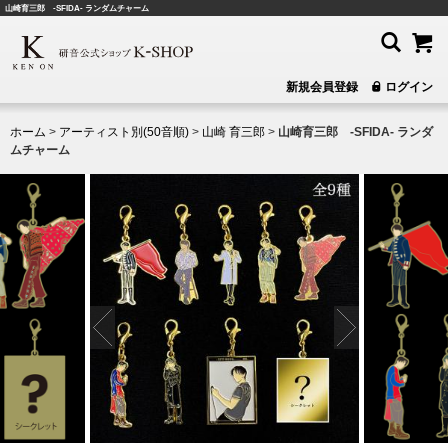
山崎育三郎 -SFIDA- ランダムチャーム
新規会員登録
ログイン
ホーム
>
アーティスト別(50音順)
>
山崎 育三郎
>
山崎育三郎 -SFIDA- ランダ
ムチャーム