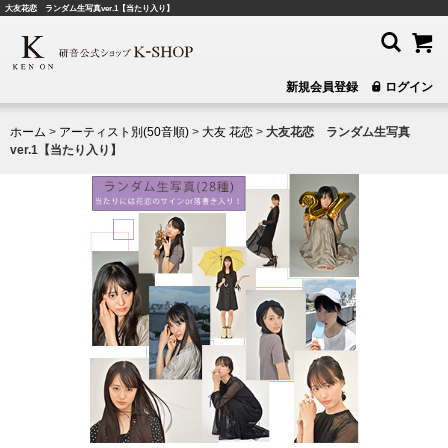
大友花恋 ランダム生写真ver.1【当たり入り】
新規会員登録
ログイン
ホーム
>
アーティスト別(50音順)
>
大友 花恋
>
大友花恋 ランダム生写真
ver.1【当たり入り】