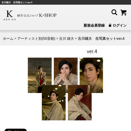
古川雄大 生写真セットver.4
新規会員登録
ログイン
ホーム
>
アーティスト別(50音順)
>
古川 雄大
>
古川雄大 生写真セットver.4